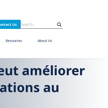
ontact Us
Resources
About Us
eut améliorer
ations au