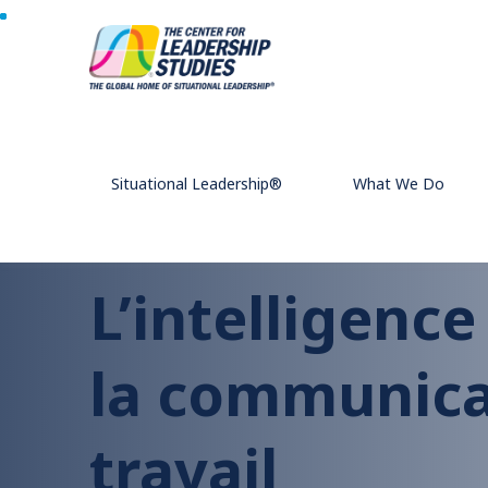
Home
L’intelligence émotionnelles peut améliorer la co
Situational Leadership®
What We Do
L’intelligenc
la communica
travail