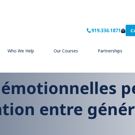
919.336.1871
C
mmunication entre générations au travail
Who We Help
Our Courses
Partnerships
e émotionnelles p
tion entre génér